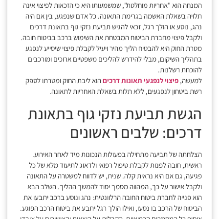
המנחה הוא "אחריות מוחלטת", שמשמעותו היא כי הזכאות לפיצוי אינה
תלויה בשאלת האשמה בגרימת התאונה. כל אדם שנפגע, בין אם היה
נהג, נוסע או הולך רגל, זכאי להגיש תביעת נזקי גוף בתאונת דרכים
ולקבל פיצוי מחברת הביטוח המבטחת את השימוש ברכב בביטוח חובה.
מטרת החוק היא להבטיח הליך מהיר ויעיל לקבלת פיצוי שיסייע לנפגע
בתהליך השיקום, מבלי להידרש להליכים משפטיים ארוכים ומורכבים
להוכחת רשלנות.
למעשה,
פיצוי לנפגעי תאונות דרכים
הוא ליבת החוק ומטרתו לספק
רשת ביטחון לנפגעים, ללא תלות בשאלת האחריות לתאונה.
הגשת תביעת נזקי גוף בתאונת
דרכים: שלבים ראשונים
הצלחתה של תביעה מתחילה בפעולות הנכונות מיד לאחר האירוע.
ראשית, חובה לפנות לקבלת טיפול רפואי ולדאוג לתיעוד מלא של כל
פגיעה, גם אם היא נראית קלה. שנית, יש לדווח למשטרה על התאונה
ולקבל אישור על כך, המהווה מסמך יסוד להמשך ההליך. השלב הבא
הוא פנייה לחברת ביטוח החובה הרלוונטית: נהג ונוסע ברכב יתבעו את
הביטוח של הרכב בו נסעו, ואילו הולך רגל יתבע את ביטוח הרכב הפוגע.
איסוף כל המסמכים הרפואיים, הקבלות על הוצאות והאישורים על אובדן