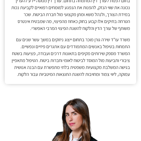
בחום לפנות לעורך דין המתמחה בתחום. עורך דין מנוסה יידע להעריך
נכונה את שווי הנזק, להפנות את הנפגע למומחים רפואיים לקביעת נכות
במידת הצורך, ולנהל משא ומתן מקצועי מול חברת הביטוח. שכר
הטרחה בתיקים אלו קבוע בחוק כאחוז מהפיצוי, מה שמבטיח אינטרס
משותף של עורך הדין והלקוח להשגת הפיצוי המרבי האפשרי.
משרד עו"ד שירה גורן מוכר בתחום ייצוג ניזוקים במשך עשר שנים עם
התמחות בטיפול באנשים המתמודדים עם אתגרים פיזיים ונפשיים.
המשרד מספק שירותים מקיפים בתאונות דרכים ועבודה, פציעות בשטח
ציבורי ותביעות מול המוסד לביטוח לאומי וחברות ביטוח. הטיפול מתאפיין
בגישה המשלבת מקצועיות משפטית בלתי מתפשרת עם הבנה אנושית
עמוקה, ליווי צמוד ומחויבות להשגת התוצאות המיטביות עבור הלקוח.