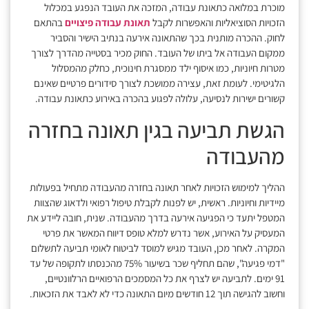
מוכרת במלואה כתאונת עבודה, המזכה את העובד הנפגע במכלול
הזכויות הסוציאליות והאפשרות לקבל
תאונת עבודה פיצויים
בהתאם
לחוק. ההכרה מותנית בכך שהתאונה אירעה בנתיב הישיר והסביר
ממקום העבודה אל ביתו של העובד. החוק מכיר בסטייה מהדרך לצורך
מטרות חיוניות, כמו איסוף ילד ממסגרת חינוכית, כחלק מהמסלול
הלגיטימי. לעומת זאת, עצירה ממושכת לצורך סידורים פרטיים שאינם
קשורים ישירות לנסיעה, עלולה לפגוע בהכרה באירוע כתאונת עבודה.
הגשת תביעה בגין תאונה בחזרה
מהעבודה
ההליך למימוש הזכויות לאחר תאונה בחזרה מהעבודה מתחיל בפעולות
מיידיות וחיוניות. ראשית, יש לפנות לקבלת טיפול רפואי ולדאוג שהצוות
המטפל יתעד כי הפגיעה אירעה בדרך מהעבודה. שנית, חובה ליידע את
המעסיק על האירוע, אשר נדרש למלא טופס דיווח המאשר את פרטי
המקרה. לאחר מכן, העובד מגיש למוסד לביטוח לאומי תביעה לתשלום
"דמי פגיעה", שהם תחליף שכר בשיעור 75% מהכנסתו לתקופה של עד
91 ימים. לתביעה יש לצרף את כל המסמכים הרפואיים הרלוונטיים,
וחשוב להגישה תוך 12 חודשים מיום התאונה כדי לא לאבד את הזכאות.