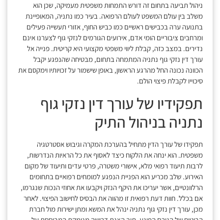
ניהול תביעה בתחום זה דורש התמחות משפטית מעמיקה, שכן הוא
משלב בין עולם המשפט לעולם הרפואה. בעיר כמו נתניה, המאופיינת
בתנועה ערה בכבישים ראשיים כמו כביש החוף, אזורי תעשייה פעילים
ומרחבים ציבוריים הומי אדם, אירועים הגורמים לנזקי גוף לצערנו אינם
נדירים. במצב כזה, קבלת ליווי משפטי מקצועי היא קריטית. פנייה אל
עורך דין נזקי גוף נתניה המתמחה בתחום, מבטיחה שהנפגע יקבל
הכוונה נכונה החל מהרגע הראשון, באופן שישמור על זכויותיו וימקסם את
סיכוייו לקבלת פיצוי הולם.
תפקידיו של עורך דין נזקי גוף
נתניה בניהול התיק
תפקידו של עורך הדין מתחיל בהערכת המקרה וגיבוש אסטרטגיה
משפטית. הוא ינחה את הלקוח כיצד לאסוף את כל הראיות הנדרשות,
לרבות תיעוד רפואי מלא, אישורי משטרה, פרטי עדים ותיעוד של מקום
האירוע. שלב מכריע הוא הפניית הנפגע למומחים רפואיים בתחומים
הרלוונטיים, אשר יעריכו את היקף הנזק ויקבעו את אחוזי הנכות שנגרמו,
אם בכלל. חוות דעת רפואית זו מהווה את הבסיס לחישוב הפיצוי. לאחר
מכן, עורך דין נזקי גוף נתניה ינהל את המשא ומתן ישירות מול חברת
הביטוח של הגורם הפוגע, תוך הצגת דרישה מנומקת המבוססת על